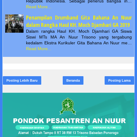
Republik Indonesia. Sebagai penerus bangsa in…
Read More...
Penampilan Drumband Gita Bahana An Nuur
dalam Rangka Haul KH. Moch Djamhari GA 2019
Dalam rangka Haul KH. Moch Djamhari GA Siswa
Siswi MTs MA An Nuur Trisono yang tergabung
kedalam Ekstra Kurikuler Gita Bahana An Nuur me…
Read More...
Posting Lebih Baru
Beranda
Posting Lama