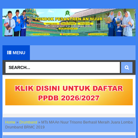
MENU
Home
»
Drumband
»
MTs MA An Nuur Trisono Berhasil Meraih Juara Lomba
Drumband BRMC 2019