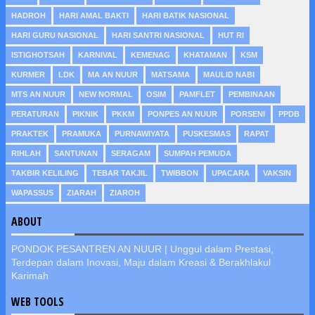
HADROH
HARI AMAL BAKTI
HARI BATIK NASIONAL
HARI GURU NASIONAL
HARI SANTRI NASIONAL
HUT RI
ISTIGHOTSAH
KARNIVAL
KEMENAG
KHATAMAN
KSM
KURMER
LDK
MA AN NUUR
MATSAMA
MAULID NABI
MTS AN NUUR
NEW NORMAL
OSIM
PAMFLET
PEMBINAAN
PERATURAN
PIKNIK
PKKM
PONPES AN NUUR
PORSENI
PPDB
PRAKTEK
PRAMUKA
PURNAWIYATA
PUSKESMAS
RAPAT
RIHLAH
SANTUNAN
SERAGAM
SUMPAH PEMUDA
TAKBIR KELILING
TEBAR TAKJIL
TWIBBON
UPACARA
VAKSIN
WAPASSUS
ZIARAH
ZIAROH
ABOUT
PONDOK PESANTREN AN NUUR | Unggul dalam Prestasi,
Terdepan dalam Inovasi, Maju dalam Kreasi & Berakhlakul
Karimah
WEB TOOLS