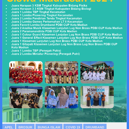
APEL
BROSUR
BUNGA ISLAM
COVID 19
DRUMBAND