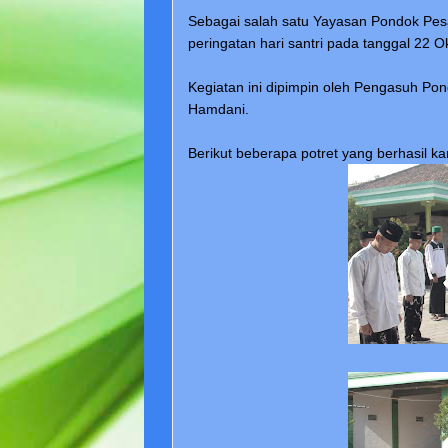
Sebagai salah satu Yayasan Pondok Pes
peringatan hari santri pada tanggal 22 O
Kegiatan ini dipimpin oleh Pengasuh Pon
Hamdani.
Berikut beberapa potret yang berhasil k