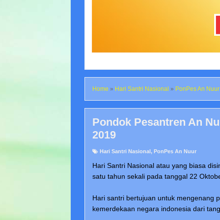
Home
»
Hari Santri Nasional
»
PonPes An Nuur
Pondok Pesantren An Nuu
2019
Hari Santri Nasional
,
PonPes An Nuur
Hari Santri Nasional atau yang biasa di
satu tahun sekali pada tanggal 22 Oktobe
Hari santri bertujuan untuk mengenang 
kemerdekaan negara indonesia dari tang